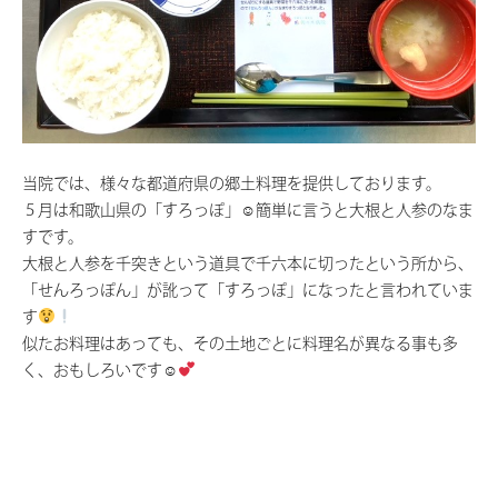
当院では、様々な都道府県の郷土料理を提供しております。
５月は和歌山県の「すろっぽ」☺簡単に言うと大根と人参のなま
すです。
大根と人参を千突きという道具で千六本に切ったという所から、
「せんろっぽん」が訛って「すろっぽ」になったと言われていま
す
似たお料理はあっても、その土地ごとに料理名が異なる事も多
く、おもしろいです☺