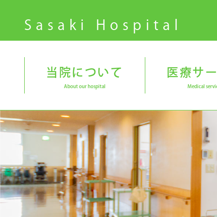
Sasaki Hospital
当院について
医療サ
About our hospital
Medical servi