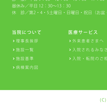
昼休み／平日 12：30〜13：30
休 診／第2・4・5土曜日・日曜日・祝日（お盆
当院について
医療サービス
理事長挨拶
外来患者さまへ
施設一覧
入院されるみな
施設基準
入院・転院のご
病棟案内図
(C