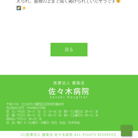
えられ、屋根の上まで高く掲げられていたそうです
戻る
医療法人 健美会
佐々木病院
Sasaki Hospital
〒807-1114
北九州市八幡西区吉祥寺町9番36号
TEL.093-617-0770
FAX.093-617-0784
受 付／平日 8：30〜11：30 13：15〜16：00 第1・3 土曜日 8：30〜11：30
診 療／平日 9：00〜12：30 13：30〜17：00 第1・3 土曜日 9：00〜12：30
昼休み／平日 12：30〜13：30
休 診／第2・4・5土曜日・日曜日・祝日（お盆・年末年始）
(C)医療法人 健美会 佐々木病院 ALL RIGHTS RESERVED.