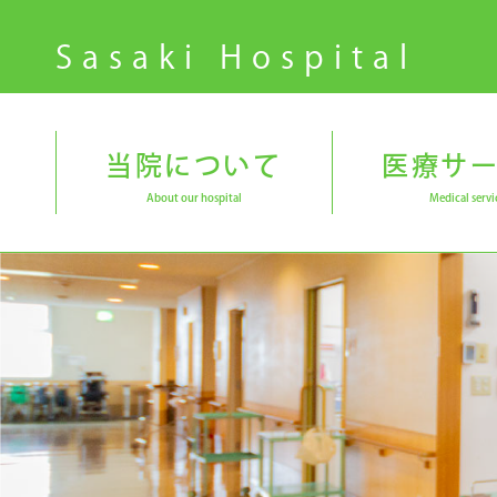
Sasaki Hospital
当院について
医療サ
About our hospital
Medical servi